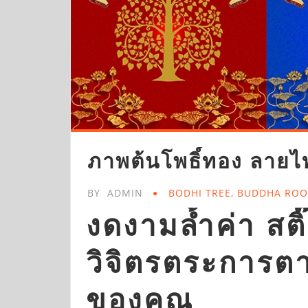
ภาพต้นโพธิ์ทอง ลายไทย
BY
ADMIN
BODHI TREE
,
BUDDHA RO
งดงามล้ำค่า สต
วิจิตรตระการตา
ของคุณ