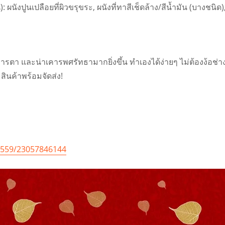
ผนังปูนเปลือยที่ผิวขรุขระ, ผนังที่ทาสีเช็ดล้าง/สีน้ำมัน (บางชนิด),
และน่าเคารพศรัทธามากยิ่งขึ้น ทำเองได้ง่ายๆ ไม่ต้องง้อช่าง สั่ง
ินค้าพร้อมจัดส่ง!
2559/23057846144