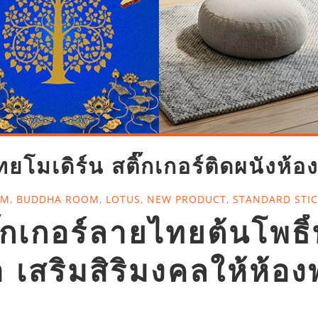
โมเดิร์น สติ๊กเกอร์ติดผนังห้อ
OM
,
BUDDHA ROOM
,
LOTUS
,
NEW PRODUCT
,
STANDARD STI
ิ๊กเกอร์ลายไทยต้นโพธ
 เสริมสิริมงคลให้ห้อ