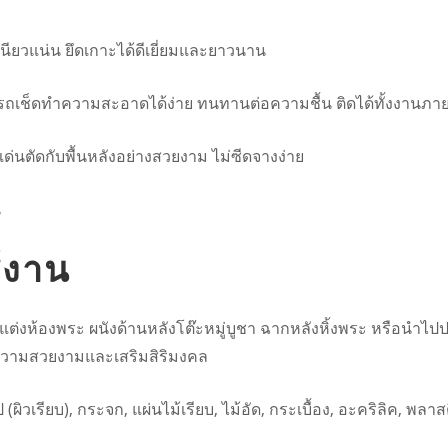
นียวแน่น ยึดเกาะได้ดีเยี่ยมและยาวนาน
สามารถเช็ดทำความสะอาดได้ง่าย ทนทานต่อความชื้น ติดได้ทั้งงา
ด่นตัดกับพื้นหลังอย่างสวยงาม ไม่ซีดจางง่าย
น
้งาน
ตกแต่งห้องพระ ผนังด้านหลังโต๊ะหมู่บูชา ฉากหลังหิ้งพระ หรือน
่มความสวยงามและเสริมสิริมงคล
วไป (ผิวเรียบ), กระจก, แผ่นไม้เรียบ, ไม้อัด, กระเบื้อง, อะคริลิค, พ