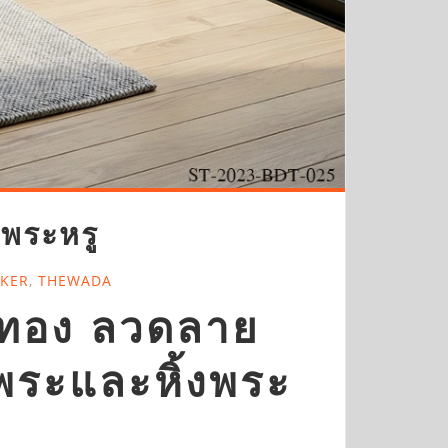
งพระหรู
CKER
,
THEWADA
ิ์ทอง ลวดลาย
งพระและหิ้งพระ