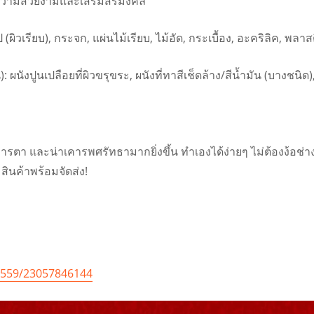
่มความสวยงามและเสริมสิริมงคล
วไป (ผิวเรียบ), กระจก, แผ่นไม้เรียบ, ไม้อัด, กระเบื้อง, อะคริลิค, พ
ผนังปูนเปลือยที่ผิวขรุขระ, ผนังที่ทาสีเช็ดล้าง/สีน้ำมัน (บางชนิด),
และน่าเคารพศรัทธามากยิ่งขึ้น ทำเองได้ง่ายๆ ไม่ต้องง้อช่าง สั่ง
ินค้าพร้อมจัดส่ง!
2559/23057846144