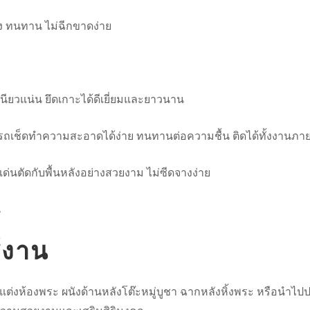
ูง ทนทาน ไม่ฉีกขาดง่าย
นียวแน่น ยึดเกาะได้ดีเยี่ยมและยาวนาน
สามารถเช็ดทำความสะอาดได้ง่าย ทนทานต่อความชื้น ติดได้ทั้งงา
ด่นตัดกับพื้นหลังอย่างสวยงาม ไม่ซีดจางง่าย
น
้งาน
ตกแต่งห้องพระ ผนังด้านหลังโต๊ะหมู่บูชา ฉากหลังหิ้งพระ หรือน