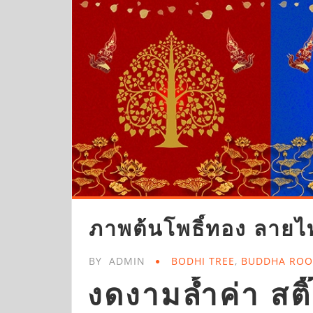
ภาพต้นโพธิ์ทอง ลายไทย
BY
ADMIN
BODHI TREE
,
BUDDHA RO
งดงามล้ำค่า สต