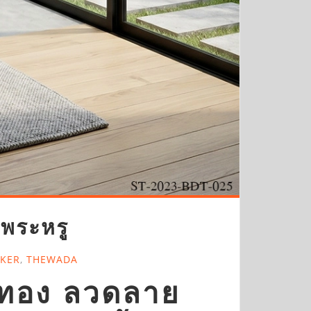
งพระหรู
CKER
,
THEWADA
ิ์ทอง ลวดลาย