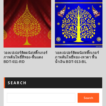
วอลเปเปอร์ติดผนัง/สติ๊กเกอร์
วอลเปเปอร์ติดผนัง/สติ๊กเกอร์
ภาพต้นโพธิ์สีทอง-พื้นแดง
ภาพต้นโพธิ์ทอง-เทวดา พื้น
BDT-011-RD
น้ำเงิน BDT-013-BL
SEARCH
Search