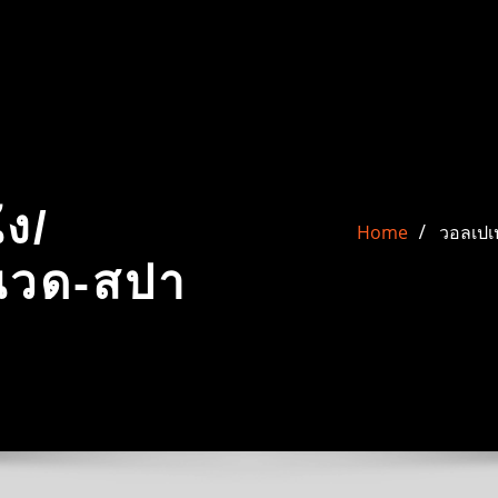
ัง/
Home
วอลเปเป
ิงนวด-สปา