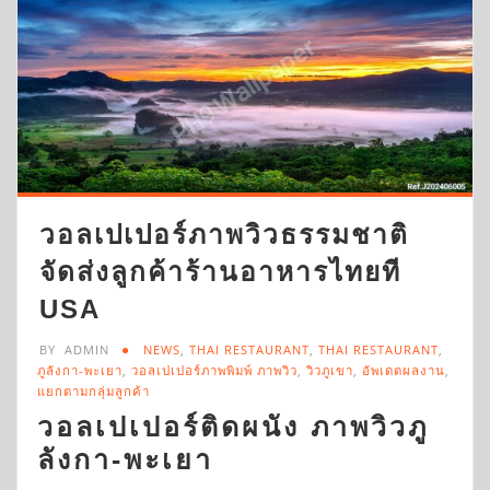
วอลเปเปอร์ภาพวิวธรรมชาติ
จัดส่งลูกค้าร้านอาหารไทยที
USA
BY
ADMIN
NEWS
,
THAI RESTAURANT
,
THAI RESTAURANT
,
ภูลังกา-พะเยา
,
วอลเปเปอร์ภาพพิมพ์ ภาพวิว
,
วิวภูเขา
,
อัพเดตผลงาน
,
แยกตามกลุ่มลูกค้า
วอลเปเปอร์ติดผนัง ภาพวิวภู
ลังกา-พะเยา