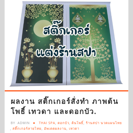
ผลงาน สติ๊กเกอร์สั่งทำ ภาพต้น
โพธิ์ เทวดา และดอกบัว.
BY
ADMIN
THAI SPA
,
ดอกบัว
,
ต้นโพธิ์
,
ร้านสปา นวดแผนไทย
,
สติ๊กเกอร์ลายไทย
,
อัพเดตผลงาน
,
เทวดา