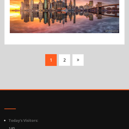
Posts
1
2
pagination
Today's Visitors:
140