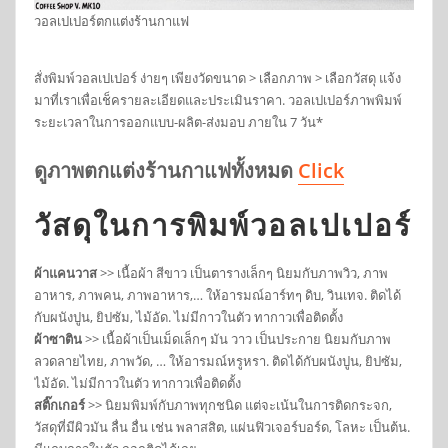
วอลเปเปอร์ตกแต่งร้านกาแฟ
สั่งพิมพ์วอลเปเปอร์ ง่ายๆ เพียงวัดขนาด > เลือกภาพ > เลือกวัสดุ แจ้ง
มาที่เราเพื่อเช็ครายละเอียดและประเมินราคา. วอลเปเปอร์ภาพพิมพ์
ระยะเวลาในการออกแบบ-ผลิต-ส่งมอบ ภายใน 7 วัน*
ดูภาพตกแต่งร้านกาแฟทั้งหมด
Click
วัสดุในการพิมพ์วอลเปเปอร์
ผ้าแคนวาส
>> เนื้อผ้า สีขาว เป็นตารางเล็กๆ นิยมกับภาพวิว, ภาพ
อาหาร, ภาพคน, ภาพอาหาร,… ให้อารมณ์อาร์ทๆ ดิบ, วินเทจ. ติดได้
กับผนังปูน, ยิปซัม, ไม้อัด. ไม่มีกาวในตัว ทากาวเพื่อติดตั้ง
ผ้าซาติน
>> เนื้อผ้าเป็นเม็ดเล็กๆ มัน วาว เป็นประกาย นิยมกับภาพ
ลวดลายไทย, ภาพวัด, … ให้อารมณ์หรูหรา. ติดได้กับผนังปูน, ยิปซัม,
ไม้อัด. ไม่มีกาวในตัว ทากาวเพื่อติดตั้ง
สติ๊กเกอร์
>> นิยมพิมพ์กับภาพทุกชนิด แต่จะเน้นในการติดกระจก,
วัสดุที่มีผิวมัน ลื่น อื่น เช่น พลาสสิต, แผ่นฟิวเจอร์บอร์ด, โลหะ เป็นต้น.