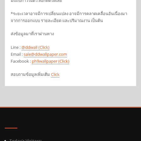
มีแถบกาวในตัว ลอกติดได้เลย
*ระยะเวลาอาจมีการเปลี่ยนแปลง อาจมีการคลาดเคลื่อนอันเนื่องมา
จากการออกแบบ รายละเอียด และปริมาณงาน เป็นต้น
ส่งข้อมูลมาที่เราผ่านทาง
Line :
@ddwall (Click)
Email :
sale@ddwallpaper.com
Facebook :
ph9wallpaper (Click)
สอบถามข้อมูลเพิ่มเติม
Click
Today's Visitors: