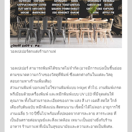
วอลเปเปอร์ตกแต่งร้านกาแฟ
วอลเปเปอร์ สามารถพิมพ์ได้ขนาดไม่จำกัด (อาจมีการแบ่งเป็นชิ้นย่อย
ตามขนาดความกว้างของวัสดุที่พิมพ์ ซึ่งแตกต่างกันในแต่ละวัสดุ
สอบถามทางร้านเพิ่มเติม)
ส่วนงานพิมพ์ บอกเลยไม่ใช่งานพิมพ์แบบ Inkjet ทั่วไป. งานพิมพ์เกรด
พรีเมียมด้วยเครื่องพิมพ์ และหมึกพิมพ์แบบ UV LED ที่มีจุดเด่นให้
คุณภาพ ทั้งในส่วนรายละเอียดของภาพ แสง สี เงา เฉดสี สดใส ใกล้
เคียงกับต้นฉบับ หมึกฝังแน่น ติดทนนาน เช็ดน้ำได้ไม่ลอก อายุการใช้
งานเฉลี่ย 5-10 ปีขึ้นไป พร้อมทั้งปลอดจากสารละลาย สารระเหย ที่
เป็นอันตรายต่อมนุษย์และสิ่งแวดล้อม เหมาะเป็นอย่างยิ่งกับร้าน
อาหาร ร้านกาแฟ ที่เน้นในสุขอนามัยและความสะอาดเป็นพิเศษ.