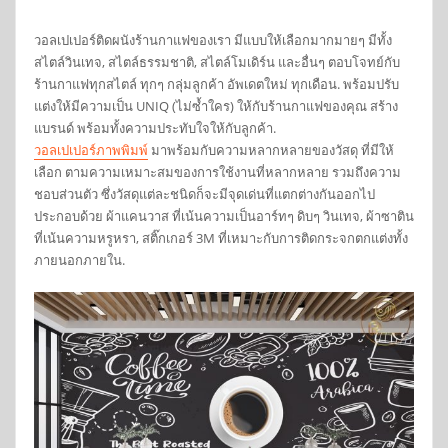
วอลเปเปอร์ติดผนังร้านกาแฟของเรา มีแบบให้เลือกมากมายๆ มีทั้ง
สไตล์วินเทจ, สไตล์ธรรมชาติ, สไตล์โมเดิร์น และอื่นๆ ตอบโจทย์กับ
ร้านกาแฟทุกสไตล์ ทุกๆ กลุ่มลูกค้า อัพเดตใหม่ ทุกเดือน. พร้อมปรับ
แต่งให้มีความเป็น UNIQ (ไม่ซ้ำใคร) ให้กับร้านกาแฟของคุณ สร้าง
แบรนด์ พร้อมทั้งความประทับใจให้กับลูกค้า.
วอลเปเปอร์ภาพพิมพ์
มาพร้อมกับความหลากหลายของวัสดุ ที่มีให้
เลือก ตามความเหมาะสมของการใช้งานที่หลากหลาย รวมถึงความ
ชอบส่วนตัว ซึ่งวัสดุแต่ละชนิดก็จะมีจุดเด่นที่แตกต่างกันออกไป
ประกอบด้วย ผ้าแคนวาส ที่เน้นความเป็นอาร์ทๆ ดิบๆ วินเทจ, ผ้าซาติน
ที่เน้นความหรูหรา, สติ๊กเกอร์ 3M ที่เหมาะกับการติดกระจกตกแต่งทั้ง
ภายนอกภายใน.