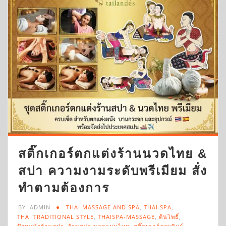
สติ๊กเกอร์ตกแต่งร้านนวดไทย &
สปา ความงามระดับพรีเมียม สั่ง
ทำตามต้องการ
BY
ADMIN
THAI MASSAGE AND SPA
,
THAI SPA
,
THAI TRADITIONAL STYLE
,
THAISPA-MASSAGE
,
ต้นโพธิ์
,