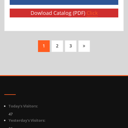
Dowload Catalog (PDF)
Click
Posts
1
2
3
pagination
Today's Visitors:
47
Yesterday's Visitors: