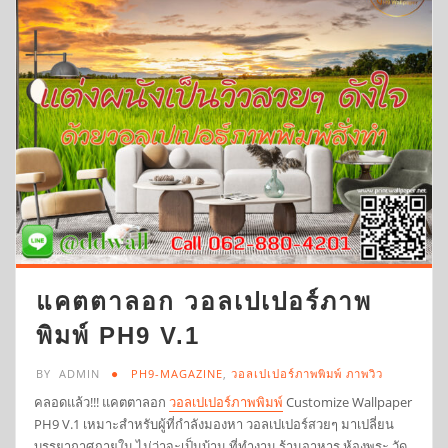
แคตตาลอก วอลเปเปอร์ภาพ
พิมพ์ PH9 V.1
BY
ADMIN
PH9-MAGAZINE
,
วอลเปเปอร์ภาพพิมพ์ ภาพวิว
คลอดแล้ว!!! แคตตาลอก
วอลเปเปอร์ภาพพิมพ์
Customize Wallpaper
PH9 V.1 เหมาะสำหรับผู้ที่กำลังมองหา วอลเปเปอร์สวยๆ มาเปลี่ยน
บรรยากาศภายใน ไม่ว่าจะเป็นบ้าน ที่ทำงาน ร้านอาหาร ห้องพระ วัด