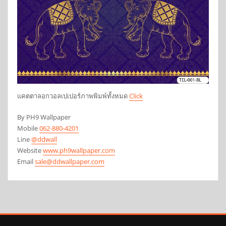
แคตตาลอกวอลเปเปอร์ภาพพิมพ์ทั้งหมด
Click
By PH9 Wallpaper
Mobile
062-880-4201
Line
@ddwall
Website
www.ph9wallpaper.com
Email
sale@ddwallpaper.com