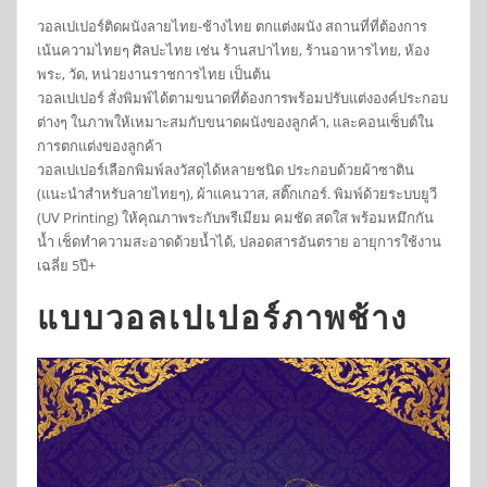
วอลเปเปอร์ติดผนังลายไทย-ช้างไทย ตกแต่งผนัง สถานที่ที่ต้องการ
เน้นความไทยๆ ศิลปะไทย เช่น ร้านสปาไทย, ร้านอาหารไทย, ห้อง
พระ, วัด, หน่วยงานราชการไทย เป็นต้น
วอลเปเปอร์ สั่งพิมพ์ได้ตามขนาดที่ต้องการพร้อมปรับแต่งองค์ประกอบ
ต่างๆ ในภาพให้เหมาะสมกับขนาดผนังของลูกค้า, และคอนเซ็บต์ใน
การตกแต่งของลูกค้า
วอลเปเปอร์เลือกพิมพ์ลงวัสดุได้หลายชนิด ประกอบด้วยผ้าซาติน
(แนะนำสำหรับลายไทยๆ), ผ้าแคนวาส, สติ๊กเกอร์. พิมพ์ด้วยระบบยูวี
(UV Printing) ให้คุณภาพระกับพรีเมียม คมชัด สดใส พร้อมหมึกกัน
น้ำ เช็ดทำความสะอาดด้วยน้ำได้, ปลอดสารอันตราย อายุการใช้งาน
เฉลี่ย 5ปี+
แบบวอลเปเปอร์ภาพช้าง