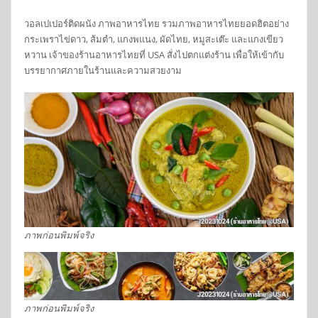
วอลเปเปอร์ติดผนัง ภาพอาหารไทย รวมภาพอาหารไทยยอดฮิตอย่าง
กระเพราไข่ดาว, ส้มตำ, แกงพแนง, ผัดไทย, หมูสะเต๊ะ และแกงเขียว
หวาน เจ้าของร้านอาหารไทยที่ USA สั่งไปตกแต่งร้าน เพื่อให้เข้ากับ
บรรยากาศภายในร้านและความสวยงาม
ภาพก่อนพิมพ์จริง
ภาพก่อนพิมพ์จริง