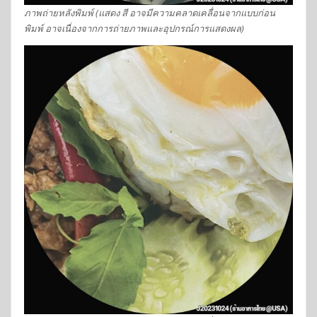
ภาพถ่ายหลังพิมพ์ (แสดง สี อาจมีความคลาดเคลื่อนจากแบบก่อน
พิมพ์ อาจเนื่องจากการถ่ายภาพและอุปกรณ์การแสดงผล)