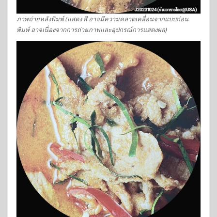
ภาพถ่ายหลังพิมพ์ (แสดง สี อาจมีความคลาดเคลื่อนจากแบบก่อน
พิมพ์ อาจเนื่องจากการถ่ายภาพและอุปกรณ์การแสดงผล)