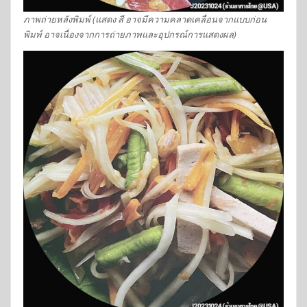
ภาพถ่ายหลังพิมพ์ (แสดง สี อาจมีความคลาดเคลื่อนจากแบบก่อน
พิมพ์ อาจเนื่องจากการถ่ายภาพและอุปกรณ์การแสดงผล)