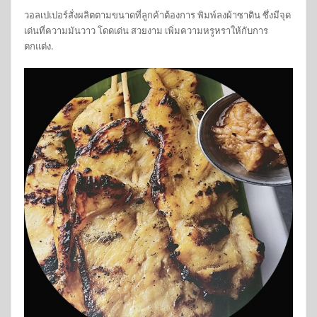
วอลเปเปอร์สั่งผลิตตามขนาดที่ลูกค้าต้องการ พิมพ์ลงผ้าซาติน ซึ่งมีจุด
เด่นที่ความมันวาว โดดเด่น สวยงาม เพิ่มความหรูหราให้กับการ
ตกแต่ง.