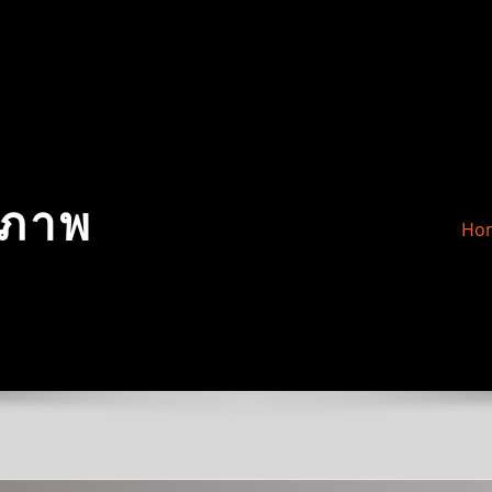
์ภาพ
Ho