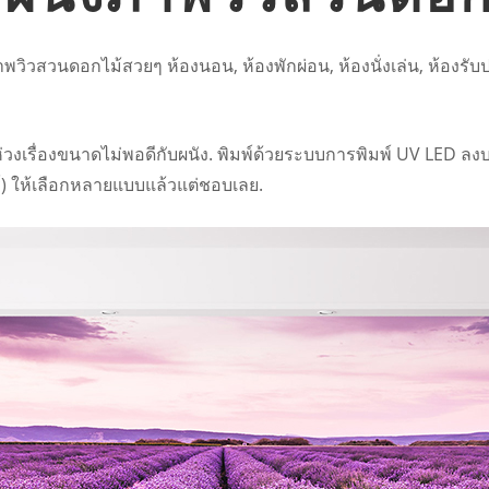
วิวสวนดอกไม้สวยๆ ห้องนอน, ห้องพักผ่อน, ห้องนั่งเล่น, ห้องรั
งเรื่องขนาดไม่พอดีกับผนัง. พิมพ์ด้วยระบบการพิมพ์ UV LED ลงบ
อร์) ให้เลือกหลายแบบแล้วแต่ชอบเลย.