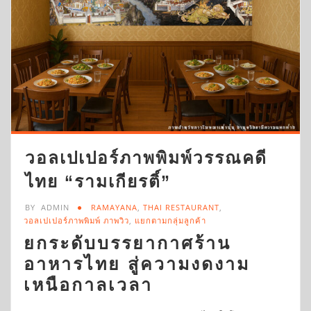
วอลเปเปอร์ภาพพิมพ์วรรณคดี
ไทย “รามเกียรติ์”
BY
ADMIN
RAMAYANA
,
THAI RESTAURANT
,
วอลเปเปอร์ภาพพิมพ์ ภาพวิว
,
แยกตามกลุ่มลูกค้า
ยกระดับบรรยากาศร้าน
อาหารไทย สู่ความงดงาม
เหนือกาลเวลา