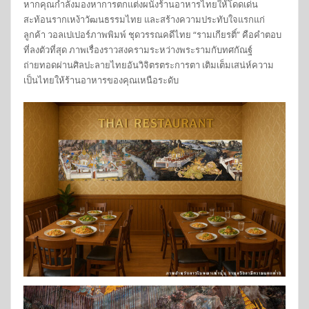
หากคุณกำลังมองหาการตกแต่งผนังร้านอาหารไทยให้โดดเด่น
สะท้อนรากเหง้าวัฒนธรรมไทย และสร้างความประทับใจแรกแก่
ลูกค้า วอลเปเปอร์ภาพพิมพ์ ชุดวรรณคดีไทย “รามเกียรติ์” คือคำตอบ
ที่ลงตัวที่สุด ภาพเรื่องราวสงครามระหว่างพระรามกับทศกัณฐ์
ถ่ายทอดผ่านศิลปะลายไทยอันวิจิตรตระการตา เติมเต็มเสน่ห์ความ
เป็นไทยให้ร้านอาหารของคุณเหนือระดับ