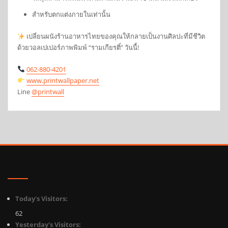
สำหรับตกแต่งภายในเท่านั้น
เปลี่ยนผนังร้านอาหารไทยของคุณให้กลายเป็นงานศิลปะที่มีชีวิต
ด้วยวอลเปเปอร์ภาพพิมพ์ “รามเกียรติ์” วันนี้!
062-880-4201
www.printwallpaper.net
Line
@printwall
Today's Visitors:
62
Yesterday's Visitors: