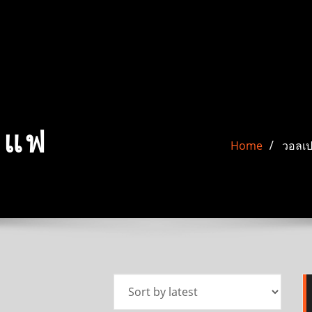
าแฟ
Home
วอลเป