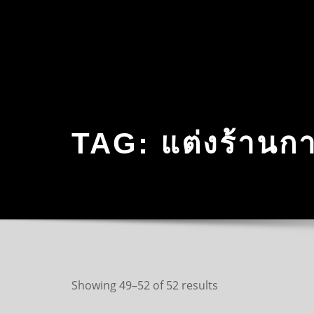
Skip
to
content
TAG:
แต่งร้านก
Sorted
Showing 49–52 of 52 results
by