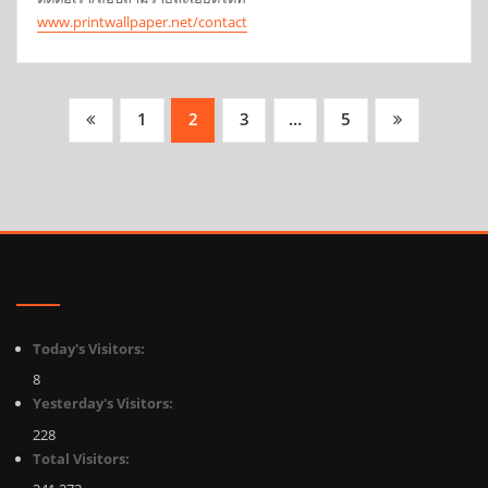
www.printwallpaper.net/contact
Posts
1
2
3
…
5
pagination
Today's Visitors:
8
Yesterday's Visitors:
228
Total Visitors: