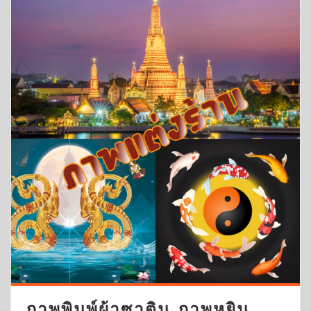
ภาพพิมพ์ผ้าซาติน ภาพหยิน