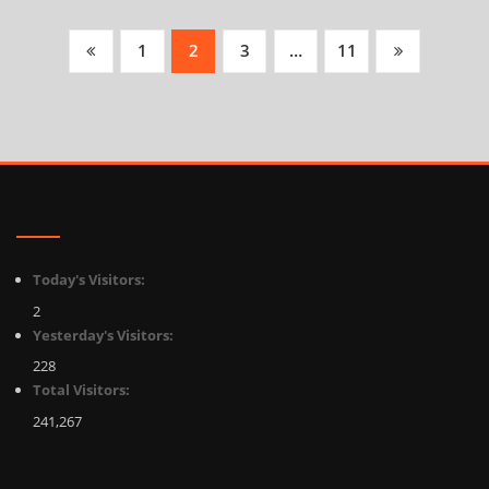
Posts
1
2
3
…
11
pagination
Today's Visitors:
2
Yesterday's Visitors:
228
Total Visitors:
241,267