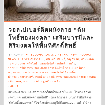
วอลเปเปอร์ติดผนังลาย “ต้น
โพธิ์ทองมงคล” เสริมบารมีและ
สิริมงคลให้พื้นที่ศักดิ์สิทธิ์
BY
ADMIN
BUDDHA ROOM
,
LINE THAI
,
NEW PRODUCT
,
NEWS
,
THAISPA-MASSAGE
,
ต้นโพธิ์ ใบโพธิ์
,
พญานาค
,
ภาพมงคล
,
วอลเปเปอร์ภาพต้นโพธิ์
,
วอลเปเปอร์ภาพพิมพ์ ภาพวิว
,
วอลเปเปอร์ห้องพระ,วอลเปเปอร์ลายต้นโพธิ์,วอลเปเปอร์ลาย
พญานาค,วอลเปเปอร์ภาพมงคล,วอลเปเปอร์สีทองพื้น
น้ำตาล,วอลเปเปอร์สั่งพิมพ์,ตกแต่งห้องพระ,วอลเปเปอร์สายมู,ภาพติด
ผนังมงคล,วอลเปเปอร์สวยๆ,เสริมฮวงจุ้ย
,
เทวดา
เนรมิตห้องพระและสถานที่ศักดิ์สิทธิ์ของคุณให้เปี่ยมไปด้วยความ
งดงามและพลังแห่งความเป็นสิริมงคล ด้วยวอลเปเปอร์สั่งพิมพ์ลาย
“ต้นโพธิ์ทองมงคล” ดีไซน์สุดเอ็กซ์คลูซีฟที่ออกแบบมาอย่างวิจิตร