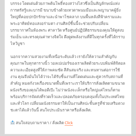
บรรจง โดดเด่นด้วยภาพต้นโพธิ์ทองสว่างไสวซึ่งเป็นสัญลักษณ์แห่ง
การตรัสรู้และบารมี ขนาบข้างด้วยเทวดาพนมมือและพญานาคผู้ยิ่ง
ใหญ่ที่คอยปกปักรักษาและนำพาโชคลาภ บนพื้นหลังสีฟ้าครามและ
พระอาทิตย์ทอแสงอร่ามตา งานศิลป์ชิ้นนี้จะช่วยปรับเปลี่ยน
บรรยากาศในห้องพระ ศาลาวัด หรือศูนย์ปฏิบัติธรรมของคุณให้ดูสงบ
ร่มเย็น และทรงคุณค่าทางจิตใจ ดึงดูดพลังงานที่ดีในทุกครั้งที่ได้กราบ
ไหว้บูชา
นอกจากความสวยงามที่เหนือระดับแล้ว เรายังให้ความสำคัญกับ
คุณภาพในทุกตารางนิ้ว วอลเปเปอร์ของเราผลิตด้วยระบบพิมพ์ดิจิตอล
ความละเอียดสูงที่ให้ภาพคมชัด สีสันสมจริง และทนทานต่อการใช้
งาน คุณจึงมั่นใจได้ว่าจะได้รับชิ้นงานที่โดดเด่นและคู่ควรกับสถานที่
สำคัญ หมดกังวลเรื่องขนาดพื้นที่เพราะเราให้บริการสั่งผลิตตามขนาด
ผนังจริงของคุณได้พอดีเป๊ะ ไม่ว่าผนังจะเล็กหรือใหญ่แค่ไหนก็ตาม
พร้อมบริการจัดส่งที่รวดเร็วและปลอดภัยครอบคลุมทั้งในประเทศไทย
และทั่วโลก เปลี่ยนผนังธรรมดาให้เป็นงานศิลปะชั้นครูที่ช่วยเสริมดวง
ชะตาได้แล้ววันนี้ สนใจประเมินราคาหรือสั่งผลิต.
สนใจสอบถามราคา / สั่งผลิต
Click